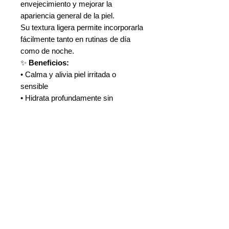
envejecimiento y mejorar la
apariencia general de la piel.
Su textura ligera permite incorporarla
fácilmente tanto en rutinas de día
como de noche.
✨
Beneficios:
• Calma y alivia piel irritada o
sensible
• Hidrata profundamente sin
sensación pesada
• Fortalece la barrera cutánea
• Ayuda a equilibrar exceso de sebo
y zonas secas
• Acción antioxidante y
antiinflamatoria
• Fórmula hipoalergénica, vegana y
Cruelty Free
• Apta para pieles con tendencia al
acné
Calma – Hidrata – Fortalece