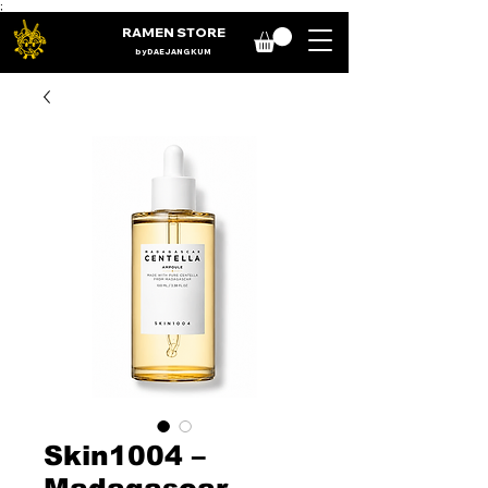
;
RAMEN STORE
by DAE JANG KUM
Skin1004 –