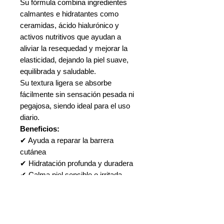
Su fórmula combina ingredientes
calmantes e hidratantes como
ceramidas, ácido hialurónico y
activos nutritivos que ayudan a
aliviar la resequedad y mejorar la
elasticidad, dejando la piel suave,
equilibrada y saludable.
Su textura ligera se absorbe
fácilmente sin sensación pesada ni
pegajosa, siendo ideal para el uso
diario.
Beneficios:
✔ Ayuda a reparar la barrera
cutánea
✔ Hidratación profunda y duradera
✔ Calma piel sensible o irritada
✔ Mejora la suavidad y elasticidad
✔ Textura ligera y de rápida
absorción
Ideal para:
piel normal, seca,